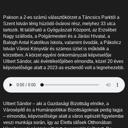
Pakson a 2-es számú választókörzet a Táncsics Parktól a
Szent István térig húzódó óvárosi rész, melyhez 33 utca
tartozik. Itt található a Gyógyászati Központ, az Erzsébet
Nagy szálloda, a Polgármesteri és a Járási Hivatal, a
Balogh Antal Katolikus Iskola, valamint óvodák, a Pákolicz
István Városi Könyvtár és számos üzlet is működik a
körzetben. A körzet egyéni önkormányzati képviselője
Ulbert Sándor, aki évértékelőjében elmondta, közel 20 éves
képviselősége alatt a 2023-as esztendő volt a legnehezebb.
Ulbert Sándor – aki a Gazdasági Bizottság elnöke, a
Városépítő és a Humánpolitikai Bizottságoknak pedig tagja
– elmondta, képviselősége alatt a város egészét figyelembe
veszi munkája során, így az Életfa idősek Otthonában