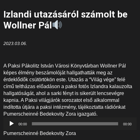
Izlandi utazásáról számolt be
Wollner Pál
2023.03.06.
A Paksi Pákolitz István Városi Könyvtárban Wollner Pál
képes élmény beszámolóját hallgathatták meg az
érdeklődők csütörtökön este. Utazás a “Világ vége” felé
című teltházas előadáson a paksi fotós Izlandra kalauzolta
hallgatóságát, ahol a sarki fényt is sikerült lencsevégre
kapnia. A Paksi világjárók sorozatot első alkalommal
indította útjára a paksi intézmény, tájékoztatta rádiónkat
Pumerscheinné Bedekovity Zora igazgató.
Audió
00:00
00:00
lejátszó
Pumerscheinné Bedekovity Zora