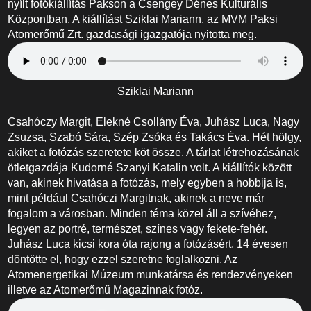
nyílt fotókiállítás Pakson a Csengey Dénes Kulturális
Központban. A kiállítást Sziklai Mariann, az MVM Paksi
Atomerőmű Zrt. gazdasági igazgatója nyitotta meg.
Sziklai Mariann
Csahóczy Margit, Elekné Csollány Éva, Juhász Luca, Nagy
Zsuzsa, Szabó Sára, Szép Zsóka és Takács Éva. Hét hölgy,
akiket a fotózás szeretete köt össze. A tárlat létrehozásának
ötletgazdája Kudorné Szanyi Katalin volt. A kiállítók között
van, akinek hivatása a fotózás, mely egyben a hobbija is,
mint például Csahóczi Margitnak, akinek a neve már
fogalom a városban. Minden téma közel áll a szívéhez,
legyen az portré, természet, színes vagy fekete-fehér.
Juhász Luca kicsi kora óta rajong a fotózásért, 14 évesen
döntötte el, hogy ezzel szeretne foglalkozni. Az
Atomenergetikai Múzeum munkatársa és rendezvényeken
illetve az Atomerőmű Magazinnak fotóz.