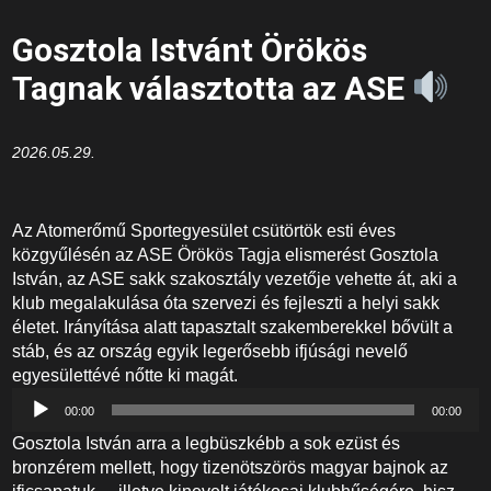
Gosztola Istvánt Örökös
Tagnak választotta az ASE
2026.05.29.
Az Atomerőmű Sportegyesület csütörtök esti éves
közgyűlésén az ASE Örökös Tagja elismerést Gosztola
István, az ASE sakk szakosztály vezetője vehette át, aki a
klub megalakulása óta szervezi és fejleszti a helyi sakk
életet. Irányítása alatt tapasztalt szakemberekkel bővült a
stáb, és az ország egyik legerősebb ifjúsági nevelő
egyesülettévé nőtte ki magát.
Audió
00:00
00:00
lejátszó
Gosztola István arra a legbüszkébb a sok ezüst és
bronzérem mellett, hogy tizenötszörös magyar bajnok az